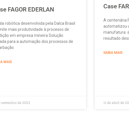
Case FA
se FAGOR EDERLAN
A centenária 
ula robótica desenvolvida pela Dalca Brasil
automatizou u
mite mais produtividade à processo de
manufatura: a
dição em empresa mineira Solução
resultado des
tada para a automação dos processos de
arbação
SAIBA MAIS
BA MAIS
e setembro de 2023
11 de abril de 2