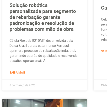
Solução robótica
Ca
personalizada para segmento
de rebarbação garante
Cél
padronização e resolução de
per
problemas com mão de obra
fun
vol
reb
Célula Flexdeb R210MT, desenvolvida pela
Dalca Brasil para a catarinense Ferrosul,
aprimora processo de rebarbação industrial,
SAI
garantindo padrão de qualidade e resolvendo
desafios operacionais A
SAIBA MAIS
5 de março de 2025
13 d