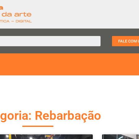
FALE COM 
goria: Rebarbação